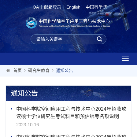
OA
邮箱登录
English
中国科学院
T
o
首页
研究生教育
通知公告
g
g
l
通知公告
e
n
a
中国科学院空间应用工程与技术中心2024年招收攻
v
读硕士学位研究生考试科目和预估统考名额说明
i
2023-10-16
g
a