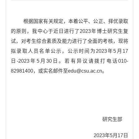
t
i
o
根据国家有关规定，本着公平、公正、择优录取
n
的原则，我中心于近日进行了
2023
年博士研究生复
试，对考生综合素质及能力进行了全面的考核，现将
拟录取人员名单公示，公示时间为
2023
年
5
月
17
日
-2023
年
5
月
30
日。若有异议请拨打电话
010-
82981400
，或实名邮件至
edu@csu.ac.cn
。
研究生部
2023
年
5
月
17
日