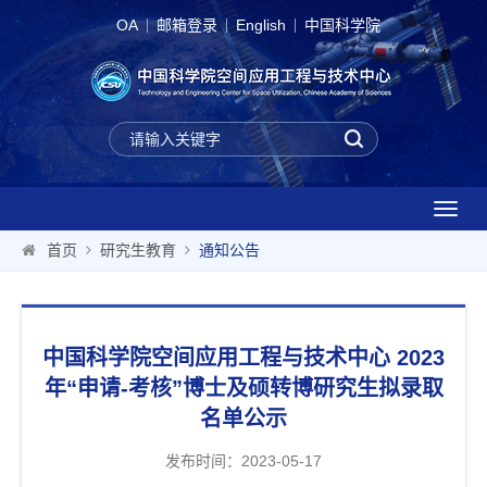
OA
邮箱登录
English
中国科学院
T
o
首页
研究生教育
通知公告
g
g
l
e
中国科学院空间应用工程与技术中心 2023
n
a
年“申请-考核”博士及硕转博研究生拟录取
v
名单公示
i
g
发布时间：2023-05-17
a