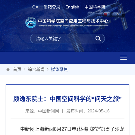
OA
邮箱登录
English
中国科学院
T
o
首页
综合新闻
媒体聚焦
g
g
l
e
顾逸东院士：中国空间科学的“问天之旅”
n
a
来源：中国新闻网
|
发布时间：2024-05-16
v
i
g
中新网上海新闻8月27日电(林梅 郑莹莹)墨子沙龙
a