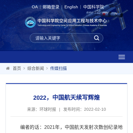
OA
邮箱登录
English
中国科学院
T
o
首页
综合新闻
传媒扫描
g
g
l
e
2022，中国航天续写辉煌
n
a
来源：环球时报
|
发布时间：2022-02-10
v
i
g
编者的话：2021年，中国航天发射次数创纪录地
a