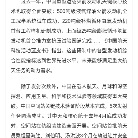
过去一年，中国重型运载火箭发动机关键核心技
术也取得全面突破：500吨级液氧煤油火箭发动机全
工况半系统试车成功，220吨级补燃循环氢氧发动机
首台工程样机研制成功，上面级25吨级膨胀循环氢氧
发动机首台推力室挤压试验圆满完成……《中国航天
科技活动蓝皮书》指出，这些研制中的各型发动机综
合性能指标达到世界先进水平，未来能够满足重大航
天任务的动力需求。
除了发射次数外，中国在载人航天、月球和深空
探测、应用卫星、科学和技术试验等领域获得重大突
破。中国空间站关键技术验证阶段基本完成，5次发射
任务圆满成功。其中天和核心舱于去年4月底成功发
射，空间站在轨组装建造全面开展。空间站首批航天
员乘组聂海胜、刘伯明、汤洪波3个月在轨进驻并安全