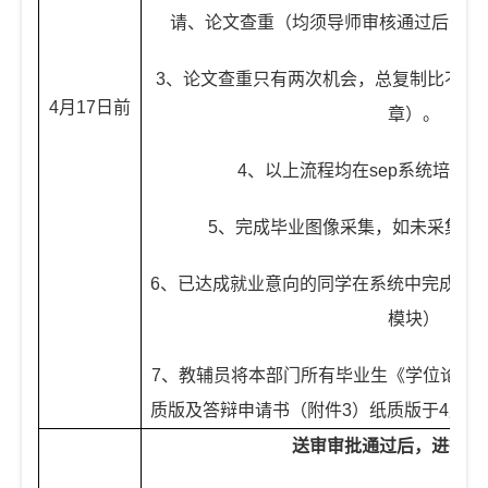
请、论文查重（均须导师审核通过后，提
3
、论文查重只有两次机会，总复制比不超
4
月
17
日前
章）。
4
、以上流程均在
sep
系统培养指
5
、完成毕业图像采集，如未采集不
6
、已达成就业意向的同学在系统中完成签
模块）
7
、教辅员将本部门所有毕业生《学位论文
质版及答辩申请书（附件
3
）纸质版于
4
月
17
送审审批通过后，进行论