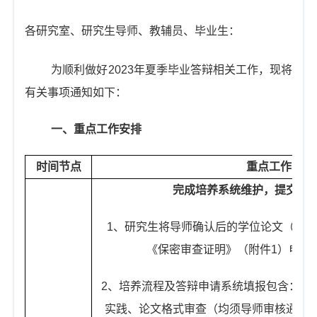
t
i
各研究室、研究生导师、教辅员、毕业生：
o
n
为顺利做好
2023
年夏季毕业答辩相关工作，现将
有关事项通知如下：
一、重点工作安排
时间节点
重点工作
完成培养系统维护，提交论
1
、研究生将导师确认后的学位论文（
PD
《保密审查证明》（附件
1
）电子
2
、
培养流程及答辩申请系统填报包含：培
实践、论文格式审查（均须导师审核通过