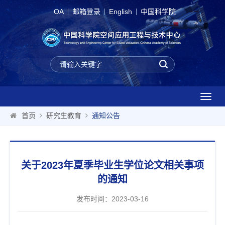
OA
邮箱登录
English
中国科学院
T
o
首页
研究生教育
通知公告
g
g
l
e
关于2023年夏季毕业生学位论文相关事项
n
a
的通知
v
i
发布时间：2023-03-16
g
a