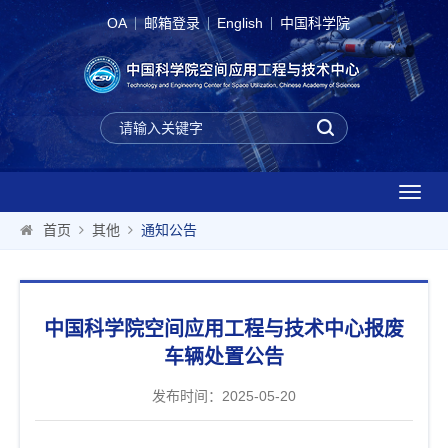
OA
邮箱登录
English
中国科学院
T
o
首页
其他
通知公告
g
g
l
e
中国科学院空间应用工程与技术中心报废
n
a
车辆处置公告
v
i
发布时间：2025-05-20
g
a