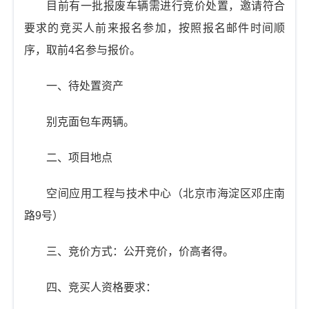
目前有一批报废车辆需进行竞价处置，邀请符合
t
i
要求的竞买人前来报名参加，按照报名邮件时间顺
o
序，取前4名参与报价。
n
一、待处置资产
别克面包车两辆。
二、项目地点
空间应用工程与技术中心（北京市海淀区邓庄南
路9号）
三、竞价方式：公开竞价，价高者得。
四、竞买人资格要求：