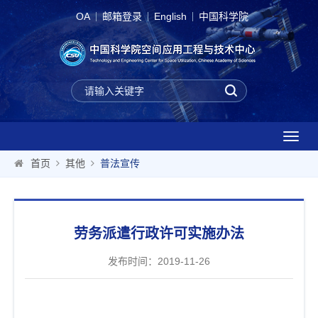
OA
邮箱登录
English
中国科学院
T
o
首页
其他
普法宣传
g
g
l
e
劳务派遣行政许可实施办法
n
a
发布时间：2019-11-26
v
i
g
a